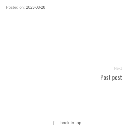
Posted on:
2023-08-28
Author:
juanito
Post
navigation
Next
Post post
Next
post:
back to top