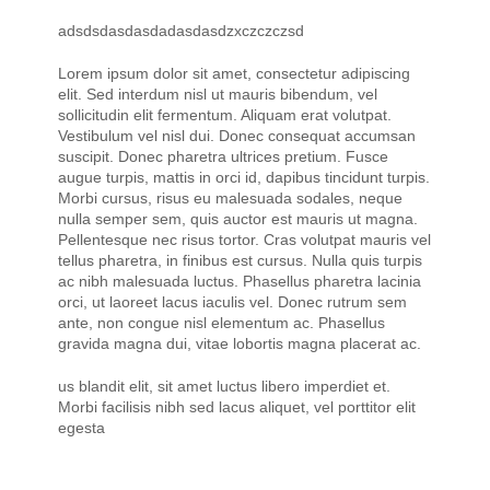
adsdsdasdasdadasdasdzxczczczsd
Lorem ipsum dolor sit amet, consectetur adipiscing
elit. Sed interdum nisl ut mauris bibendum, vel
sollicitudin elit fermentum. Aliquam erat volutpat.
Vestibulum vel nisl dui. Donec consequat accumsan
suscipit. Donec pharetra ultrices pretium. Fusce
augue turpis, mattis in orci id, dapibus tincidunt turpis.
Morbi cursus, risus eu malesuada sodales, neque
nulla semper sem, quis auctor est mauris ut magna.
Pellentesque nec risus tortor. Cras volutpat mauris vel
tellus pharetra, in finibus est cursus. Nulla quis turpis
ac nibh malesuada luctus. Phasellus pharetra lacinia
orci, ut laoreet lacus iaculis vel. Donec rutrum sem
ante, non congue nisl elementum ac. Phasellus
gravida magna dui, vitae lobortis magna placerat ac.
us blandit elit, sit amet luctus libero imperdiet et.
Morbi facilisis nibh sed lacus aliquet, vel porttitor elit
egesta