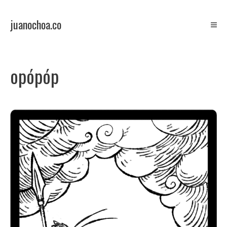
Skip
to
juanochoa.co
content
ilustration/comics
opópóp