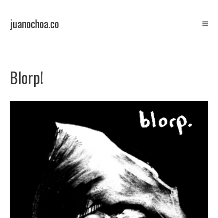
Skip
to
juanochoa.co
content
ilustration/comics
blog
Blorp!