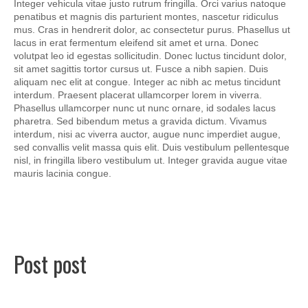
Integer vehicula vitae justo rutrum fringilla. Orci varius natoque
penatibus et magnis dis parturient montes, nascetur ridiculus
mus. Cras in hendrerit dolor, ac consectetur purus. Phasellus ut
lacus in erat fermentum eleifend sit amet et urna. Donec
volutpat leo id egestas sollicitudin. Donec luctus tincidunt dolor,
sit amet sagittis tortor cursus ut. Fusce a nibh sapien. Duis
aliquam nec elit at congue. Integer ac nibh ac metus tincidunt
interdum. Praesent placerat ullamcorper lorem in viverra.
Phasellus ullamcorper nunc ut nunc ornare, id sodales lacus
pharetra. Sed bibendum metus a gravida dictum. Vivamus
interdum, nisi ac viverra auctor, augue nunc imperdiet augue,
sed convallis velit massa quis elit. Duis vestibulum pellentesque
nisl, in fringilla libero vestibulum ut. Integer gravida augue vitae
mauris lacinia congue.
Post post